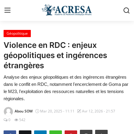
Se connecter
s'inscrire
Géopolitique
Violence en RDC : enjeux
Accueil
géopolitiques et ingérences
étrangères
Contact
Analyse des enjeux géopolitiques et des ingérences étrangères
A propos d'Acresa
dans le conflit en RDC, notamment l'encerclement de Goma par
le M23, l'exploitation des ressources naturelles et les tensions
Géopolitique
régionales.
Politique & Gouvernance
Abou SOW
Mar 20, 2025 - 11:11
Avr 12, 2026 - 21:57
0
542
Urbanisme