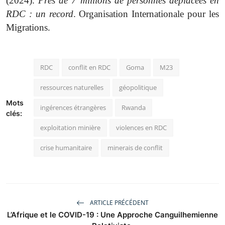
(2024).
Près de 7 millions de personnes déplacées en
RDC : un record
. Organisation Internationale pour les
Migrations.
RDC
conflit en RDC
Goma
M23
ressources naturelles
géopolitique
Mots
ingérences étrangères
Rwanda
clés:
exploitation minière
violences en RDC
crise humanitaire
minerais de conflit
ARTICLE PRÉCÉDENT
L’Afrique et le COVID-19 : Une Approche Canguilhemienne