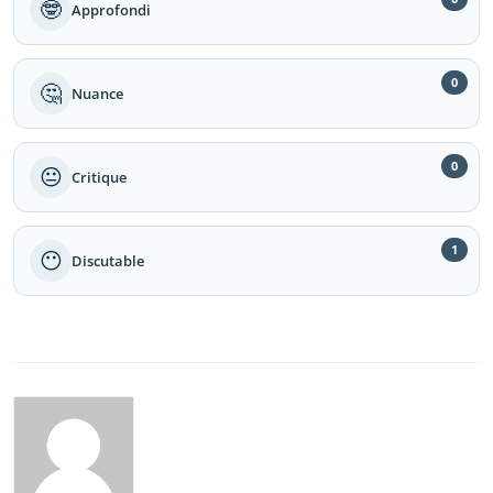
🤓
Approfondi
0
🤔
Nuance
0
😐
Critique
1
😶
Discutable