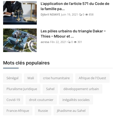
L’application de l’article 571 du Code de
la famille pa...
Djibril NDIAYE
Juin 19, 2021
0
858
Les pôles urbains du triangle Dakar –
Thies – Mbour et ...
acresa
Fév 22, 2021
0
301
Mots clés populaires
Sénégal
Mali
crise humanitaire
Afrique de l'Ouest
Pluralisme Juridique
Sahel
développement urbain
Covid-19
droit coutumier
inégalités sociales
France-Afrique
Russie
Jihadisme au Sahel