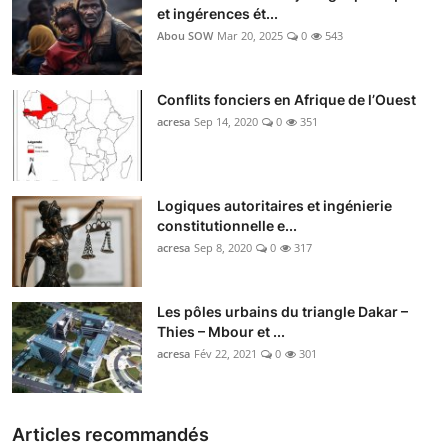
et ingérences ét...
Abou SOW
Mar 20, 2025
0
543
Conflits fonciers en Afrique de l’Ouest
acresa
Sep 14, 2020
0
351
Logiques autoritaires et ingénierie
constitutionnelle e...
acresa
Sep 8, 2020
0
317
Les pôles urbains du triangle Dakar –
Thies – Mbour et ...
acresa
Fév 22, 2021
0
301
Articles recommandés