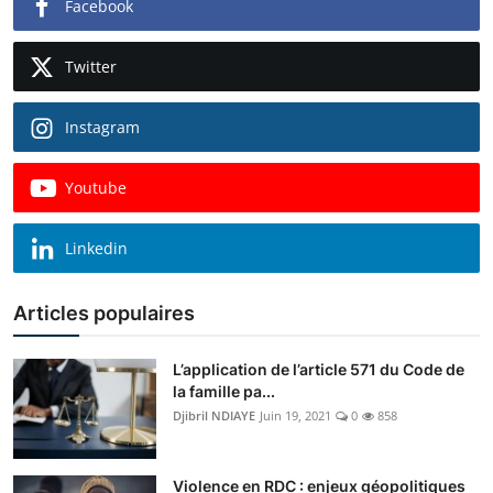
Facebook
Twitter
Instagram
Youtube
Linkedin
Articles populaires
L’application de l’article 571 du Code de
la famille pa...
Djibril NDIAYE
Juin 19, 2021
0
858
Violence en RDC : enjeux géopolitiques