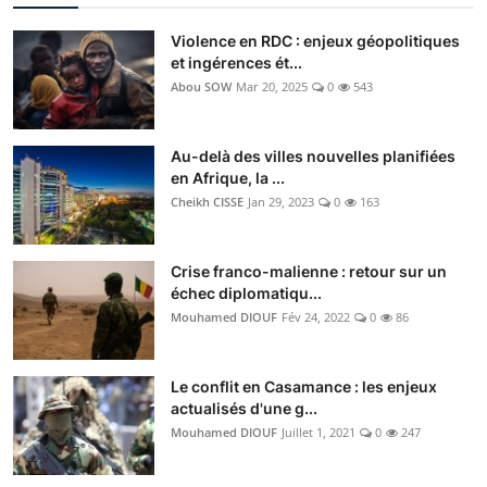
Violence en RDC : enjeux géopolitiques
et ingérences ét...
Abou SOW
Mar 20, 2025
0
543
Au-delà des villes nouvelles planifiées
en Afrique, la ...
Cheikh CISSE
Jan 29, 2023
0
163
Crise franco-malienne : retour sur un
échec diplomatiqu...
Mouhamed DIOUF
Fév 24, 2022
0
86
Le conflit en Casamance : les enjeux
actualisés d'une g...
Mouhamed DIOUF
Juillet 1, 2021
0
247