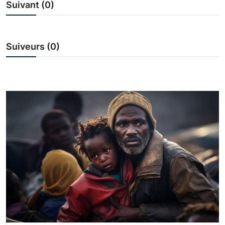
Suivant (0)
Économie
Tech & Innovation
Suiveurs (0)
Nos Dossiers