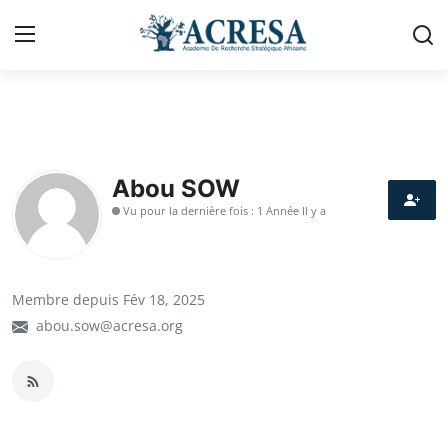
Se connecter
s'inscrire
Accueil
Abou SOW
Vu pour la dernière fois : 1 Année Il y a
Contact
A propos d'Acresa
Membre depuis Fév 18, 2025
Géopolitique
abou.sow@acresa.org
Politique & Gouvernance
Urbanisme