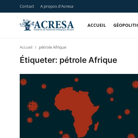
Contact
A propos d'Acresa
ACCUEIL
GÉOPOLITI
Se
s'inscrire
connecter
Accueil
pétrole Afrique
Étiqueter: pétrole Afrique
Accueil
Contact
A propos d'Acresa
Géopolitique
Politique & Gouvernance
Urbanisme