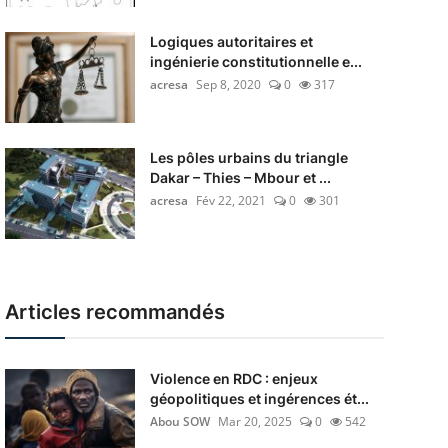
Logiques autoritaires et
ingénierie constitutionnelle e...
acresa
Sep 8, 2020
0
317
Les pôles urbains du triangle
Dakar – Thies – Mbour et ...
acresa
Fév 22, 2021
0
301
Articles recommandés
Violence en RDC : enjeux
géopolitiques et ingérences ét...
Abou SOW
Mar 20, 2025
0
542