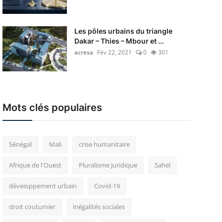
Les pôles urbains du triangle
Dakar – Thies – Mbour et ...
acresa
Fév 22, 2021
0
301
Mots clés populaires
Sénégal
Mali
crise humanitaire
Afrique de l'Ouest
Pluralisme Juridique
Sahel
développement urbain
Covid-19
droit coutumier
inégalités sociales