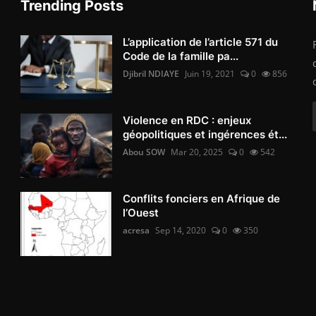
Trending Posts
L’application de l’article 571 du
Code de la famille pa...
Djibril NDIAYE
Juin 19, 2021
0
856
Violence en RDC : enjeux
géopolitiques et ingérences ét...
Abou SOW
Mar 20, 2025
0
542
Conflits fonciers en Afrique de
l’Ouest
acresa
Sep 14, 2020
0
350