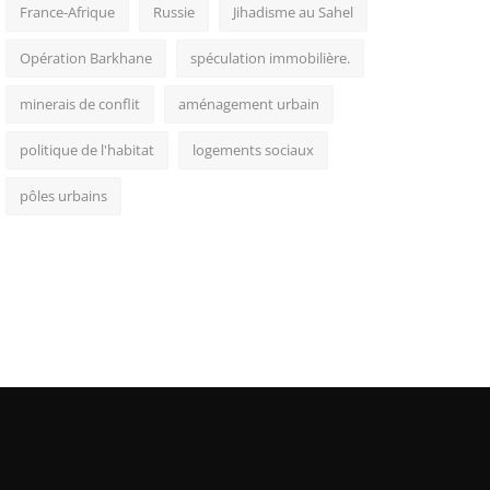
France-Afrique
Russie
Jihadisme au Sahel
Opération Barkhane
spéculation immobilière.
minerais de conflit
aménagement urbain
politique de l'habitat
logements sociaux
pôles urbains