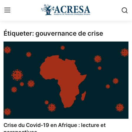
Étiqueter: gouvernance de crise
Se connecter
s'inscrire
Accueil
Contact
A propos d'Acresa
Géopolitique
Politique & Gouvernance
Urbanisme
Crise du Covid-19 en Afrique : lecture et