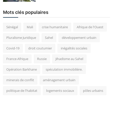
Mots clés populaires
Sénégal
Mali
crise humanitaire
Afrique de l'Ouest
Pluralisme Juridique
Sahel
développement urbain
Covid-19
droit coutumier
inégalités sociales
France-Afrique
Russie
Jihadisme au Sahel
Opération Barkhane
spéculation immobilière.
minerais de conflit
aménagement urbain
politique de l'habitat
logements sociaux
pôles urbains