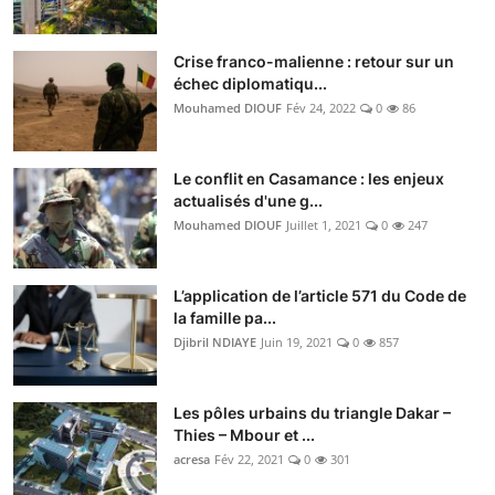
Crise franco-malienne : retour sur un
échec diplomatiqu...
Mouhamed DIOUF
Fév 24, 2022
0
86
Le conflit en Casamance : les enjeux
actualisés d'une g...
Mouhamed DIOUF
Juillet 1, 2021
0
247
L’application de l’article 571 du Code de
la famille pa...
Djibril NDIAYE
Juin 19, 2021
0
857
Les pôles urbains du triangle Dakar –
Thies – Mbour et ...
acresa
Fév 22, 2021
0
301