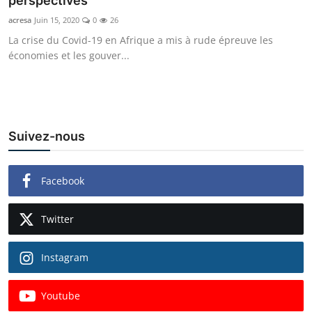
perspectives
Économie
acresa
Juin 15, 2020
0
26
La crise du Covid-19 en Afrique a mis à rude épreuve les
Tech & Innovation
économies et les gouver...
Nos Dossiers
Suivez-nous
Facebook
Twitter
Instagram
Youtube