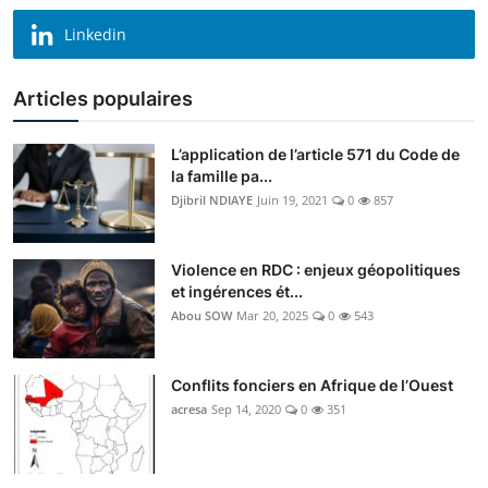
Linkedin
Articles populaires
L’application de l’article 571 du Code de
la famille pa...
Djibril NDIAYE
Juin 19, 2021
0
857
Violence en RDC : enjeux géopolitiques
et ingérences ét...
Abou SOW
Mar 20, 2025
0
543
Conflits fonciers en Afrique de l’Ouest
acresa
Sep 14, 2020
0
351