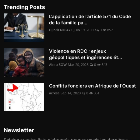
Trending Posts
L’application de l’article 571 du Code
de la famille pa...
Djibril NDIAYE
Juin 19, 2021
0
857
Violence en RDC : enjeux
géopolitiques et ingérences ét...
Abou SOW
Mar 20, 2025
0
543
Conflits fonciers en Afrique de l’Ouest
acresa
Sep 14, 2020
0
351
Newsletter
Rejoignez notre liste d'abonnés pour recevoir les dernières