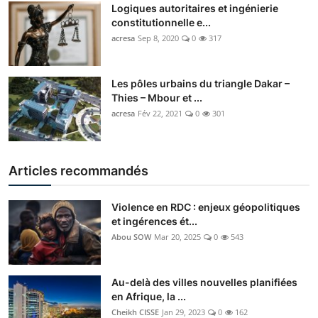
Logiques autoritaires et ingénierie
constitutionnelle e...
acresa
Sep 8, 2020
0
317
Les pôles urbains du triangle Dakar –
Thies – Mbour et ...
acresa
Fév 22, 2021
0
301
Articles recommandés
Violence en RDC : enjeux géopolitiques
et ingérences ét...
Abou SOW
Mar 20, 2025
0
543
Au-delà des villes nouvelles planifiées
en Afrique, la ...
Cheikh CISSE
Jan 29, 2023
0
162