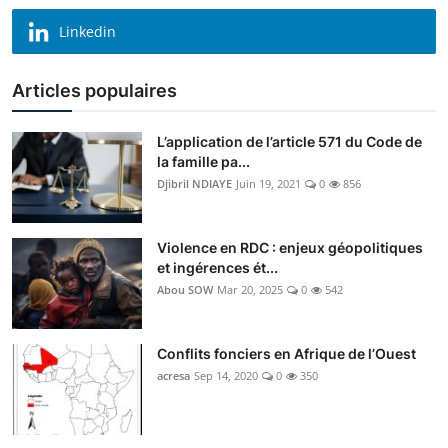
Linkedin
Articles populaires
L’application de l’article 571 du Code de
la famille pa...
Djibril NDIAYE
Juin 19, 2021
0
856
Violence en RDC : enjeux géopolitiques
et ingérences ét...
Abou SOW
Mar 20, 2025
0
542
Conflits fonciers en Afrique de l’Ouest
acresa
Sep 14, 2020
0
350