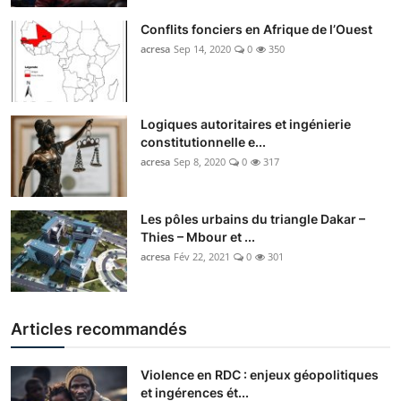
Conflits fonciers en Afrique de l’Ouest
acresa
Sep 14, 2020
0
350
Logiques autoritaires et ingénierie
constitutionnelle e...
acresa
Sep 8, 2020
0
317
Les pôles urbains du triangle Dakar –
Thies – Mbour et ...
acresa
Fév 22, 2021
0
301
Articles recommandés
Violence en RDC : enjeux géopolitiques
et ingérences ét...