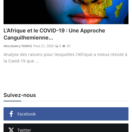
L’Afrique et le COVID-19 : Une Approche
Canguilhemienne...
Aboubakry NIANG
Peut 21, 2020
0
29
Analyse des raisons pour lesquelles l'Afrique a mieux résisté à
la Covid-19 que ...
Suivez-nous
Facebook
Twitter