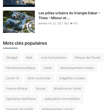
Les pôles urbains du triangle Dakar –
Thies – Mbour et ...
acresa
Fév 22, 2021
0
301
Mots clés populaires
Sénégal
Mali
crise humanitaire
Afrique de l'Ouest
Pluralisme Juridique
Sahel
développement urbain
Covid-19
droit coutumier
inégalités sociales
France-Afrique
Russie
Jihadisme au Sahel
Opération Barkhane
spéculation immobilière.
minerais de conflit
aménagement urbain