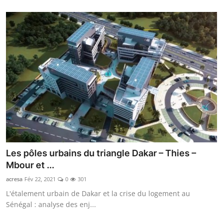
Les pôles urbains du triangle Dakar – Thies –
Mbour et ...
acresa
Fév 22, 2021
0
301
L'étalement urbain de Dakar et la crise du logement au
Sénégal : analyse des enj...