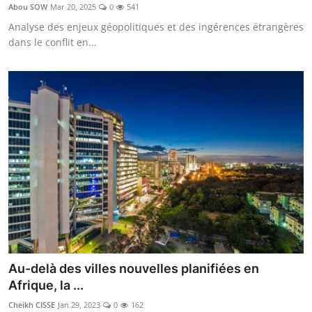
Abou SOW
Mar 20, 2025
0
541
Analyse des enjeux géopolitiques et des ingérences étrangères
dans le conflit en...
Au-delà des villes nouvelles planifiées en
Afrique, la ...
Cheikh CISSE
Jan 29, 2023
0
162