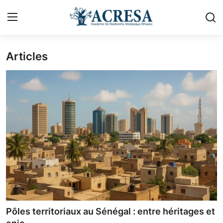
Articles
Se connecter
s'inscrire
Accueil
Contact
A propos d'Acresa
Géopolitique
Politique & Gouvernance
Urbanisme
Pôles territoriaux au Sénégal : entre héritages et