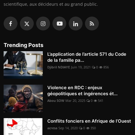
scientifique, aux décideurs et au grand public.
Trending Posts
L’application de l’article 571 du Code
de la famille pa...
Djibril NDIAYE
Juin 19, 2021
0
856
Violence en RDC : enjeux
géopolitiques et ingérences ét...
Abou SOW
Mar 20, 2025
0
541
Conflits fonciers en Afrique de l’Ouest
acresa
Sep 14, 2020
0
350