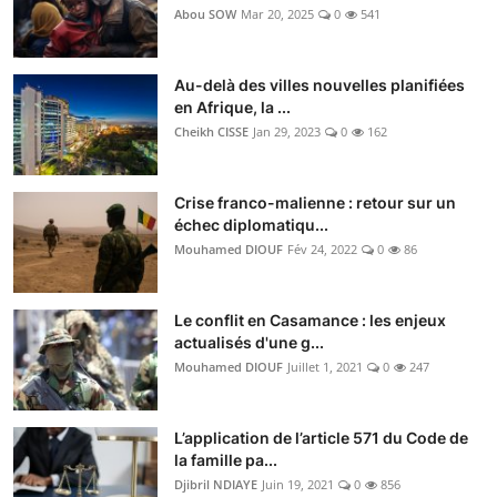
Abou SOW
Mar 20, 2025
0
541
Au-delà des villes nouvelles planifiées
en Afrique, la ...
Cheikh CISSE
Jan 29, 2023
0
162
Crise franco-malienne : retour sur un
échec diplomatiqu...
Mouhamed DIOUF
Fév 24, 2022
0
86
Le conflit en Casamance : les enjeux
actualisés d'une g...
Mouhamed DIOUF
Juillet 1, 2021
0
247
L’application de l’article 571 du Code de
la famille pa...
Djibril NDIAYE
Juin 19, 2021
0
856