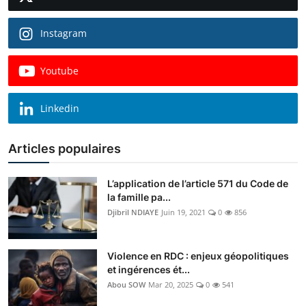
Instagram
Youtube
Linkedin
Articles populaires
L’application de l’article 571 du Code de
la famille pa...
Djibril NDIAYE
Juin 19, 2021
0
856
Violence en RDC : enjeux géopolitiques
et ingérences ét...
Abou SOW
Mar 20, 2025
0
541